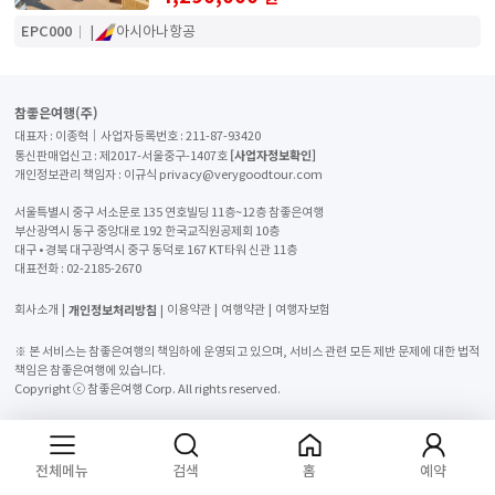
EPC000
|
아시아나항공
참좋은여행(주)
대표자 : 이종혁│사업자등록번호 : 211-87-93420
[사업자정보확인]
통신판매업신고 : 제2017-서울중구-1407호
개인정보관리 책임자 : 이규식 privacy@verygoodtour.com
서울특별시 중구 서소문로 135 연호빌딩 11층~12층 참좋은여행
부산광역시 동구 중앙대로 192 한국교직원공제회 10층
대구 • 경북 대구광역시 중구 동덕로 167 KT타워 신관 11층
대표전화 :
02-2185-2670
개인정보처리방침
회사소개
이용약관
여행약관
여행자보험
※ 본 서비스는 참좋은여행의 책임하에 운영되고 있으며, 서비스 관련 모든 제반 문제에 대한 법적
책임은 참좋은여행에 있습니다.
Copyright ⓒ 참좋은여행 Corp. All rights reserved.
전체메뉴
검색
홈
예약